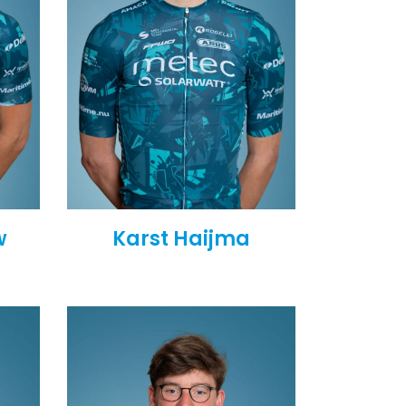
w
Karst Haijma