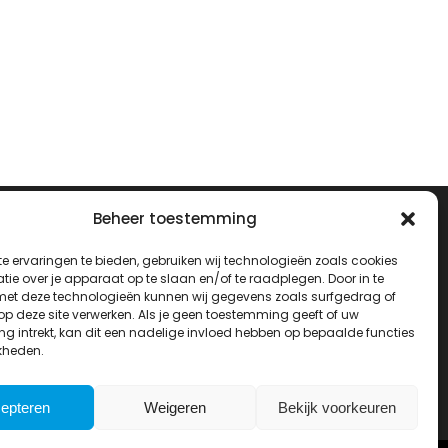
Beheer toestemming
e ervaringen te bieden, gebruiken wij technologieën zoals cookies
Volg ons op:
ie over je apparaat op te slaan en/of te raadplegen. Door in te
t deze technologieën kunnen wij gegevens zoals surfgedrag of
 op deze site verwerken. Als je geen toestemming geeft of uw
g intrekt, kan dit een nadelige invloed hebben op bepaalde functies
kheden.
epteren
Weigeren
Bekijk voorkeuren