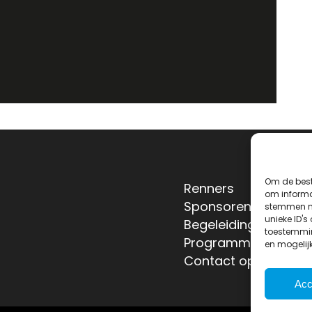
Om de best
Renners
om informat
Sponsoren
stemmen me
unieke ID's
Begeleiding
toestemmin
Programma
en mogelij
Contact opnemen
Acc