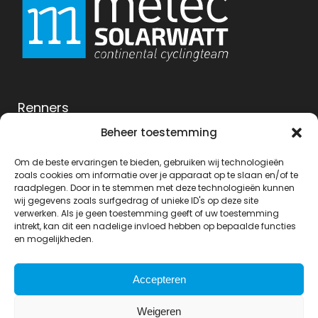
Renners
Sponsoren
Beheer toestemming
Begeleiding
Programma
Om de beste ervaringen te bieden, gebruiken wij technologieën
zoals cookies om informatie over je apparaat op te slaan en/of te
Contact opnemen
raadplegen. Door in te stemmen met deze technologieën kunnen
wij gegevens zoals surfgedrag of unieke ID's op deze site
verwerken. Als je geen toestemming geeft of uw toestemming
intrekt, kan dit een nadelige invloed hebben op bepaalde functies
Volg ons op:
en mogelijkheden.
Accepteren
Weigeren