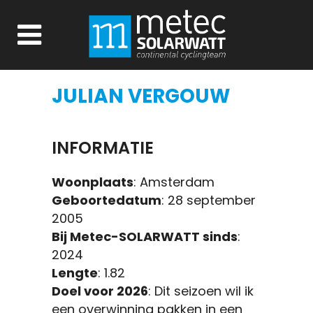
JULIAN VERGOUW
INFORMATIE
Woonplaats
: Amsterdam
Geboortedatum
: 28 september
2005
Bij Metec-SOLARWATT sinds
:
2024
Lengte
: 1.82
Doel voor 2026
: Dit seizoen wil ik
een overwinning pakken in een